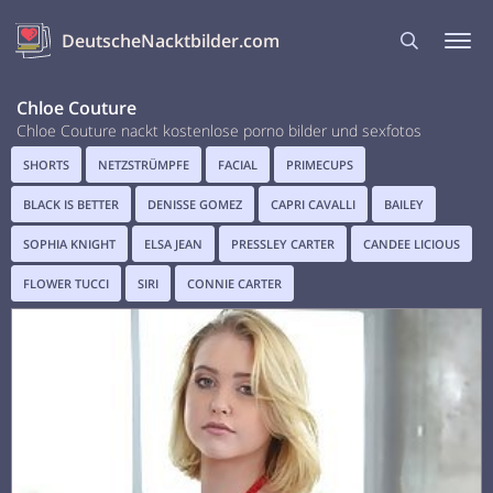
DeutscheNacktbilder.com
Chloe Couture
Chloe Couture nackt kostenlose porno bilder und sexfotos
SHORTS
NETZSTRÜMPFE
FACIAL
PRIMECUPS
BLACK IS BETTER
DENISSE GOMEZ
CAPRI CAVALLI
BAILEY
SOPHIA KNIGHT
ELSA JEAN
PRESSLEY CARTER
CANDEE LICIOUS
FLOWER TUCCI
SIRI
CONNIE CARTER