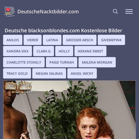
DeutscheNacktbilder.com
Deutsche blacksonblondes.com Kostenlose Bilder
ANILOS
VIERER
LATINA
GROSSER ARSCH
GIVEMEPINK
XANDRA SIXX
CLARA G
HOLLY
NEKANE SWEET
CHARLOTTE STOKELY
PAIGE TURNAH
MALENA MORGAN
TRACY GOLD
MEGAN SALINAS
ANGEL WICKY