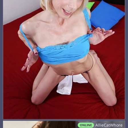
AllieCatWhore