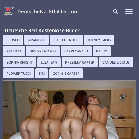
DeutscheNacktbilder.com
Deutsche Reif Kostenlose Bilder
FETISCH
JAPANISCH
COLLEGE RULES
MONEY TALKS
REALITÄT
DENISSE GOMEZ
CAPRI CAVALLI
BAILEY
SOPHIA KNIGHT
ELSA JEAN
PRESSLEY CARTER
CANDEE LICIOUS
FLOWER TUCCI
SIRI
CONNIE CARTER